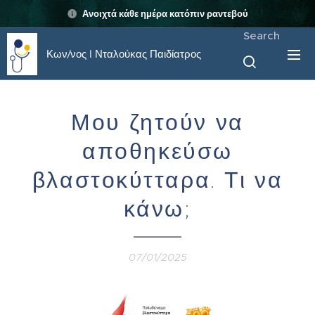
Ανοιχτά κάθε ημέρα κατόπιν ραντεβού
Search
Κων/νος I Νταλούκας Παιδίατρος
Μου ζητούν να
αποθηκεύσω
βλαστοκύτταρα. Τι να
κάνω;
07/01/2025