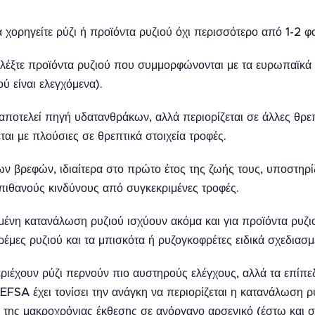
 χορηγείτε ρύζι ή προϊόντα ρυζιού όχι περισσότερο από 1-2 φ
λέξτε προϊόντα ρυζιού που συμμορφώνονται με τα ευρωπαϊκά
ύ είναι ελεγχόμενα).
αποτελεί πηγή υδατανθράκων, αλλά περιορίζεται σε άλλες θρεπτ
αι με πλούσιες σε θρεπτικά στοιχεία τροφές.
ων βρεφών, ιδιαίτερα στο πρώτο έτος της ζωής τους, υποστηρί
 πιθανούς κινδύνους από συγκεκριμένες τροφές.
σμένη κατανάλωση ρυζιού ισχύουν ακόμα και για προϊόντα ρυζ
έμες ρυζιού και τα μπισκότα ή ρυζογκοφρέτες ειδικά σχεδιασμ
εριέχουν ρύζι περνούν πιο αυστηρούς ελέγχους, αλλά τα επίπε
FSA έχει τονίσει την ανάγκη να περιορίζεται η κατανάλωση ρ
ις της μακροχρόνιας έκθεσης σε ανόργανο αρσενικό (έστω και 