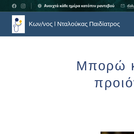
Ανοιχτά κάθε ημέρα κατόπιν ραντεβού
dal
Κων/νος I Νταλούκας Παιδίατρος
Μπορώ κ
προιό