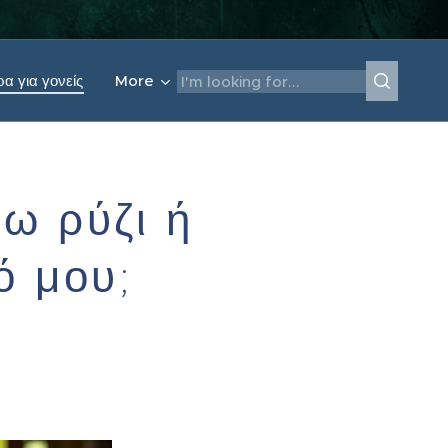
α για γονείς
More
ω ρύζι ή
ό μου;