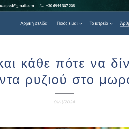
ucasped@gmail.com
+30 6944 307 208
Αρχική σελίδα
Ποιός είμαι
Το ιατρείο
Άρθρ
αι κάθε πότε να δίν
ντα ρυζιού στο μωρ
01/11/2024