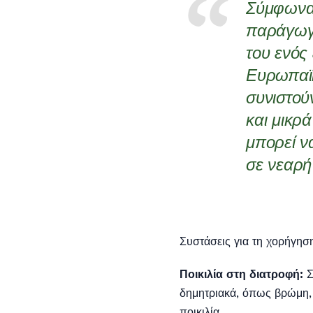
Σύμφωνα μ
παράγωγά
του ενός
Ευρωπαϊκ
συνιστού
και μικρ
μπορεί ν
σε νεαρή 
Συστάσεις για τη χορήγησ
Ποικιλία στη διατροφή:
Σ
δημητριακά, όπως βρώμη, κ
ποικιλία.