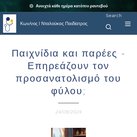
Ανοιχτά κάθε ημέρα κατόπιν ραντεβού
Search
Κων/νος I Νταλούκας Παιδίατρος
Παιχνίδια και παρέες -
Επηρεάζουν τον
προσανατολισμό του
φύλου;
24/08/2024