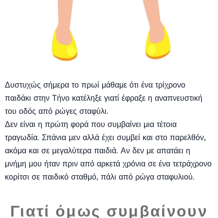
Δυστυχώς σήμερα το πρωί μάθαμε ότι ένα τρίχρονο
παιδάκι στην Τήνο κατέληξε γιατί έφραξε η αναπνευστική
του οδός από ρώγες σταφύλι.
Δεν είναι η πρώτη φορά που συμβαίνει μια τέτοια
τραγωδία. Σπάνια μεν αλλά έχει συμβεί και στο παρελθόν,
ακόμα και σε μεγαλύτερα παιδιά. Αν δεν με απατάει η
μνήμη μου ήταν πριν από αρκετά χρόνια σε ένα τετράχρονο
κορίτσι σε παιδικό σταθμό, πάλι από ρώγα σταφυλιού.
Γιατί όμως συμβαίνουν