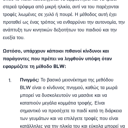
στερεά τρόφιμα από μικρή ηλικία, αντί να του παρέχονται
τροφές λιωμένες σε χυλό ή πουρέ. Η μέθοδος αυτή έχει
προταθεί ως ένας τρόπος να ενθαρρύνει την αυτονομία, την
ανάπτυξη των κινητικών δεξιοτήτων του παιδιού και την
ευεξία του.
Ωστόσο, υπάρχουν κάποιοι πιθανοί κίνδυνοι και
παράγοντες που πρέπει να ληφθούν υπόψη όταν
εφαρμόζετε τη μέθοδο BLW:
Πνιγμός:
Το βασικό μειονέκτημα της μεθόδου
BLW είναι ο κίνδυνος πνιγμού, καθώς τα μωρά
μπορεί να δυσκολευτούν να μασάνε και να
καταπιούν μεγάλα κομμάτια τροφής. Είναι
σημαντικό να προσέχετε το παιδί κατά τη διάρκεια
των γευμάτων και να επιλέγετε τροφές που είναι
κατάλληλες για την ηλικία του και εύκολα μπορεί να