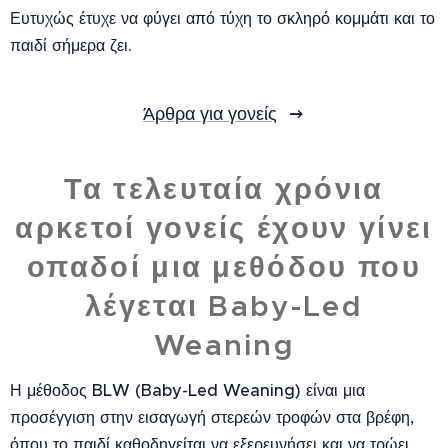
Ευτυχώς έτυχε να φύγει από τύχη το σκληρό κομμάτι και το
παιδί σήμερα ζει.
Άρθρα για γονείς
Τα τελευταία χρόνια
αρκετοί γονείς έχουν γίνει
οπαδοί μια μεθόδου που
λέγεται Baby-Led
Weaning
Η μέθοδος BLW (Baby-Led Weaning) είναι μια
προσέγγιση στην εισαγωγή στερεών τροφών στα βρέφη,
όπου το παιδί καθοδηγείται να εξερευνήσει και να τρώει