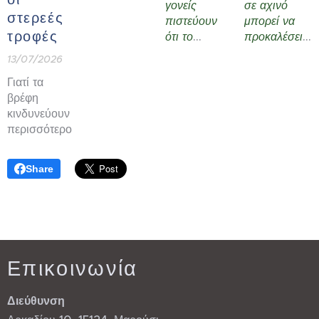
κυρίως από
γονείς
σε αχινό
παραλία
στερεές
το πώς
πιστεύουν
μπορεί να
μπορεί να
τροφές
νιώθει η
ότι το
προκαλέσει
γίνει
μητέρα.
«παιδικό
πόνο, μικρά
νωρίτερα,
13/07/2026
γιαούρτι»
τρυπήματα
αλλά μόνο
Γιατί τα
είναι πάντα
στο δέρμα
σε δροσερές
βρέφη
υγιεινό. Στην
και είσοδο
ώρες, στη
κινδυνεύουν
πραγματικότητα,
λεπτών
σκιά και για
περισσότερο
δεν είναι όλα
σκούρων
περιορισμένο
τα παιδικά
αγκαθιών
χρόνο
γιαούρτια
που σπάνε
Share
ίδια. Κάποια
εύκολα. Αν
είναι απλό
δεν
γιαούρτι, ενώ
αντιμετωπιστεί
άλλα είναι
σωστά,
βιομηχανικά
μπορεί να
επιδόρπια
οδηγήσει σε
Επικοινωνία
που απλώς
μόλυνση ή
μοιάζουν με
φλεγμονή.
Διεύθυνση
γιαούρτι.