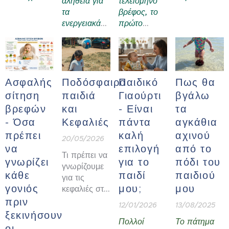
αλήθεια για
τελειόμηνο
μόνο
σε ήπια
τα
βρέφος, το
επιτρεπτό,
θερμοκρασία
ενεργειακά
πρώτο
αλλά και
είναι
ποτά;
σύντομο
ωφέλιμο —
συνήθως
Μπορούν να
μπάνιο στη
αρκεί να
προτιμότερη
τα πίνουν
θάλασσα
γίνεται με τις
από το
άφοβα τα
μπορεί
σωστές
συνεχές
παιδιά;
πρακτικά να
Ασφαλής
Ποδόσφαιρο
Παιδικό
Πως θα
προϋποθέσεις
άναμμα και
μήπως θα
γίνει μετά
σίτηση
παιδιά
Γιαούρτι
βγάλω
και για λίγο.
σβήσιμο,
πρέπει να
τους 3
βρεφών
και
- Είναι
τα
Η βόλτα δεν
που
υπάρξουν
μήνες, με
είναι όμως
προκαλεί
- Όσα
Κεφαλιές
πάντα
αγκάθια
φίλτρα
ζεστό και
ούτε
μεγάλες
πρέπει
καλή
αχινού
απαγόρευσης
ήρεμο νερό,
20/05/2026
υποχρέωση
διακυμάνσεις.
πώλησης σε
συνεχή
να
επιλογή
από το
ούτε
Τι πρέπει να
ανηλίκους;
αγκαλιά και
γνωρίζει
για το
πόδι του
προϋπόθεση
γνωρίζουμε
αυστηρή
κάθε
παιδί
παιδιού
για το πρώτο
για τις
προστασία
διάστημα. Το
γονιός
μου;
μου
κεφαλιές στο
από τον
τι είναι
παιδικό
πριν
ήλιο. Η απλή
12/01/2026
13/08/2025
σωστό
ποδόσφαιρο
επίσκεψη
ξεκινήσουν
εξαρτάται
Πολλοί
Το πάτημα
στην
οι