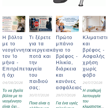
Η βόλτα
Τι ξέρετε
Πρώτο
Κλιματιστ
με το
για τα
μπάνιο
και
νεογέννητο
ενεργειακά
για το
βρέφος -
τον 1ο
ποτά και
βρέφος -
Ασφαλής
μήνα -
την
Ηλικία,
χρήση
Επιτρέπεται
υγεία
διάρκεια
χωρίς
ή όχι
του
και
φόβο
παιδιού
κανόνες
04/08/2026
24/07/2026
σας;
ασφάλειας
Το να βγείτε
Η σταθερή
30/07/2026
29/07/2026
βόλτα με το
λειτουργία
νεογέννητο
του
Ποια είναι η
Για ένα υγιές
είναι όχι
κλιματιστικού