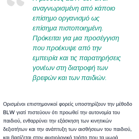
αναγνωρισμένη από κάποιο
επίσημο οργανισμό ως
επίσημα πιστοποιημένη.
Πρόκειται για μια προσέγγιση
που προέκυψε από την
εμπειρία και τις παρατηρήσεις
γονέων στη διατροφή των
βρεφών και των παιδιών.
Ορισμένοι επιστημονικοί φορείς υποστηρίζουν την μέθοδο
BLW γιατί πιστεύουν ότι προωθεί την αυτονομία του
παιδιού, ενθαρρύνει την εξάσκηση των κινητικών
δεξιοτήτων και την ανάπτυξη των αισθήσεων του παιδιού,
και βασίζεται στον φυσιολογικό τρόπο που τα μωρά