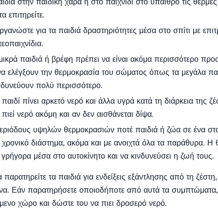
ιδιά στην παιδική χαρά ή στο παιχνίδι στο ύπαιθρο τις θερμέ
α επιτηρείτε.
γανώστε για τα παιδιά δραστηριότητες μέσα στο σπίτι με επιτ
τεοπαιχνίδια.
ικρά παιδιά ή βρέφη πρέπει να είναι ακόμα περισσότερο προσε
α ελέγξουν την θερμοκρασία του σώματος όπως τα μεγάλα παιδι
νδυνεύουν πολύ περισσότερο.
 παιδί πίνει αρκετό νερό και άλλα υγρά κατά τη διάρκεια της ζέ
 πιεί νερό ακόμη και αν δεν αισθάνεται δίψα.
περιόδους υψηλών θερμοκρασιών ποτέ παιδιά ή ζώα σε ένα στ
ο χρονικό διάστημα, ακόμα και με ανοιχτά όλα τα παράθυρα. Η
ά γρήγορα μέσα στο αυτοκίνητο και να κινδυνεύσει η ζωή τους.
α παρατηρείτε τα παιδιά για ενδείξεις εξάντλησης από τη ζέστη
να. Εάν παρατηρήσετε οποιοδήποτε από αυτά τα συμπτώματα, μ
μενο χώρο και δώστε του να πιει δροσερό νερό.