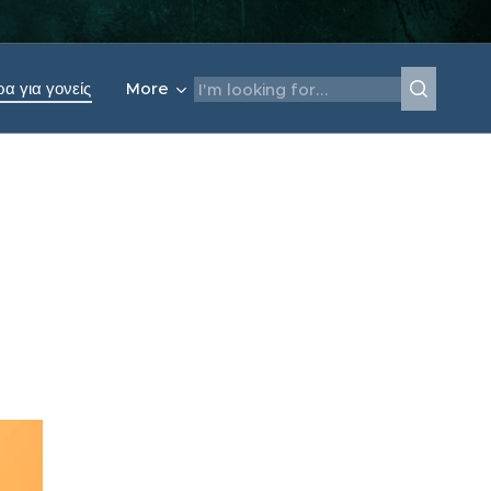
α για γονείς
More