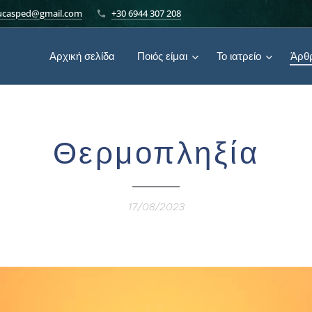
ucasped@gmail.com
+30 6944 307 208
Αρχική σελίδα
Ποιός είμαι
Το ιατρείο
Άρθρ
Θερμοπληξία
17/08/2023